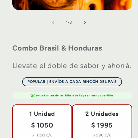
de
1
/
3
Combo Brasil & Honduras
Llevate el doble de sabor y ahorrá.
POPULAR | ENVÍOS A CADA RINCÓN DEL PAÍS
Comprá antes de las 18hs y te llega en menos de 48hs
1 Unidad
2 Unidades
$ 1050
$ 1995
$ 1050 c/u
$ 998 c/u