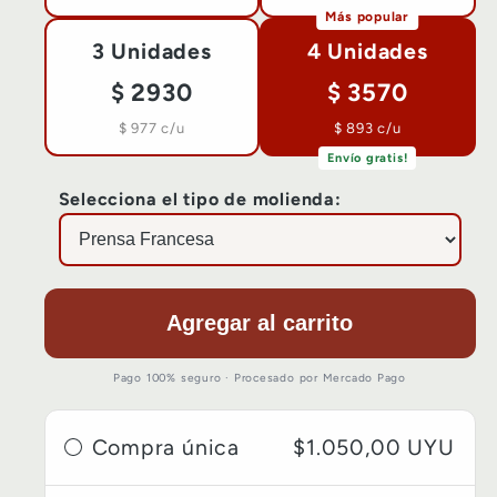
Más popular
3 Unidades
4 Unidades
$ 2930
$ 3570
$ 977 c/u
$ 893 c/u
Envío gratis!
Selecciona el tipo de molienda:
Agregar al carrito
Pago 100% seguro · Procesado por Mercado Pago
$1.050,00 UYU
Compra única