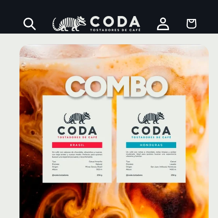
Ir
directamente
Iniciar
Carrito
al contenido
sesión
Ir
directamente
a la
información
del producto